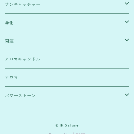
サンキャッチャー
緑・健康運
浄化
水色・高次元宇宙と繋がり
塩
開運
赤・行動力
浄化スプレー
霊符
アロマキャンドル
透明・浄化
フラワーオブライフ
パワーストーンブレスレット
アロマ
ピンク・恋愛運
麻のしずく
パワーストーン
紫・ストレス解消
ローズクウォーツ
© IRIS stone
水晶