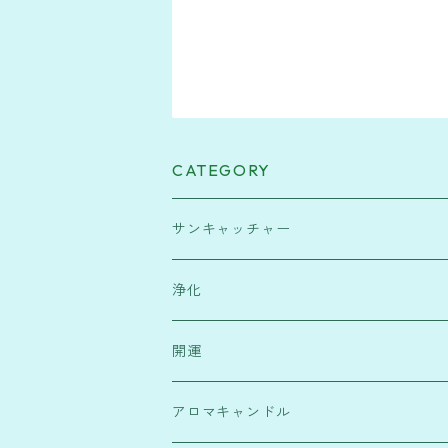
CATEGORY
サンキャッチャー
緑・健康運
浄化
水色・高次元宇宙と繋がり
塩
開運
赤・行動力
浄化スプレー
霊符
アロマキャンドル