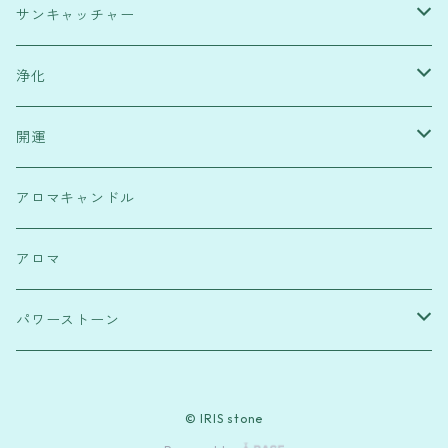
サンキャッチャー
緑・健康運
浄化
水色・高次元宇宙と繋がり
塩
開運
赤・行動力
浄化スプレー
霊符
アロマキャンドル
透明・浄化
フラワーオブライフ
パワーストーンブレスレット
アロマ
ピンク・恋愛運
麻のしずく
パワーストーン
紫・ストレス解消
ローズクウォーツ
© IRIS stone
水晶