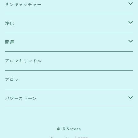
サンキャッチャー
緑・健康運
浄化
水色・高次元宇宙と繋がり
塩
開運
赤・行動力
浄化スプレー
霊符
アロマキャンドル
透明・浄化
フラワーオブライフ
パワーストーンブレスレット
アロマ
ピンク・恋愛運
麻のしずく
パワーストーン
紫・ストレス解消
ローズクウォーツ
© IRIS stone
水晶