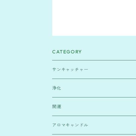
CATEGORY
サンキャッチャー
緑・健康運
浄化
水色・高次元宇宙と繋がり
塩
開運
赤・行動力
浄化スプレー
霊符
アロマキャンドル