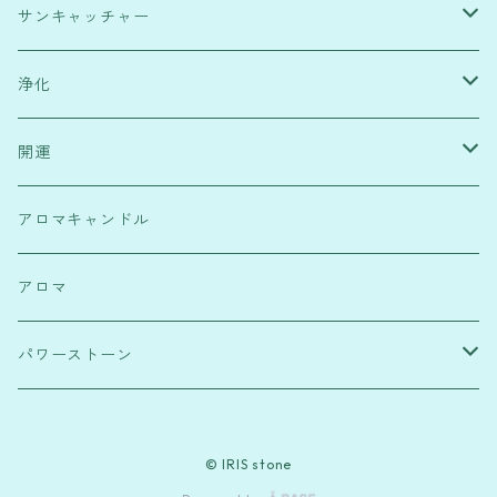
サンキャッチャー
緑・健康運
浄化
水色・高次元宇宙と繋がり
塩
開運
赤・行動力
浄化スプレー
霊符
アロマキャンドル
透明・浄化
フラワーオブライフ
パワーストーンブレスレット
アロマ
ピンク・恋愛運
麻のしずく
パワーストーン
紫・ストレス解消
ローズクウォーツ
© IRIS stone
水晶