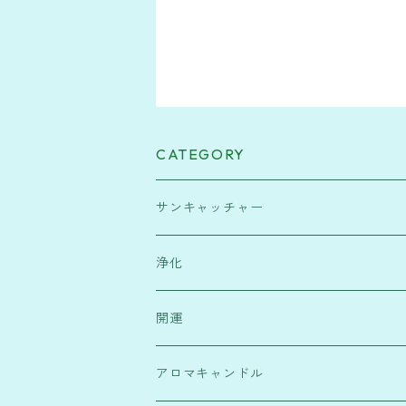
CATEGORY
サンキャッチャー
緑・健康運
浄化
水色・高次元宇宙と繋がり
塩
開運
赤・行動力
浄化スプレー
霊符
アロマキャンドル