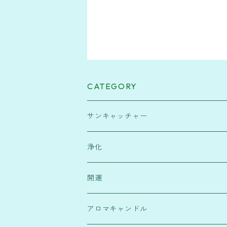
CATEGORY
サンキャッチャー
緑・健康運
浄化
水色・高次元宇宙と繋がり
塩
開運
赤・行動力
浄化スプレー
霊符
アロマキャンドル